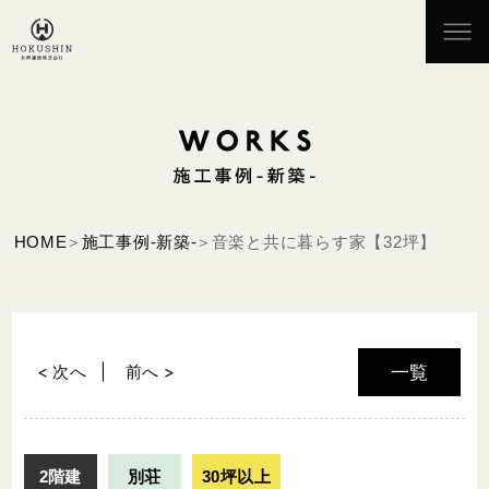
HOME
施工事例-新築-
音楽と共に暮らす家【32坪】
< 次へ
前へ >
一覧
2階建
別荘
30坪以上