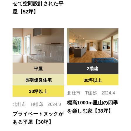
せて空間設計された平
屋【52坪】
平屋
2階建
長期優良住宅
30坪以上
30坪以上
北杜市 T様邸 2024.4
標高1000m里山の四季
北杜市 H様邸 2024.9
を楽しむ家【38坪】
プライベートヌックが
ある平屋【30坪】