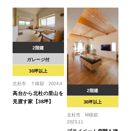
2階建
ガレージ付
30坪以上
北杜市 Ｔ様邸 2024.4
2階建
高台から北杜の里山を
見渡す家【38坪】
30坪以上
北杜市 M様邸
2023.11