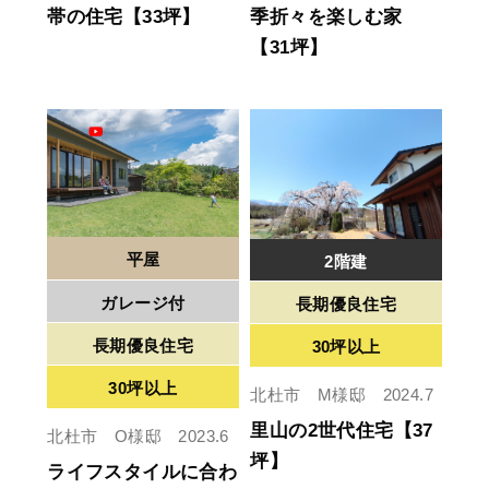
帯の住宅【33坪】
季折々を楽しむ家
【31坪】
平屋
2階建
ガレージ付
長期優良住宅
長期優良住宅
30坪以上
30坪以上
北杜市 M様邸 2024.7
里山の2世代住宅【37
北杜市 O様邸 2023.6
坪】
ライフスタイルに合わ