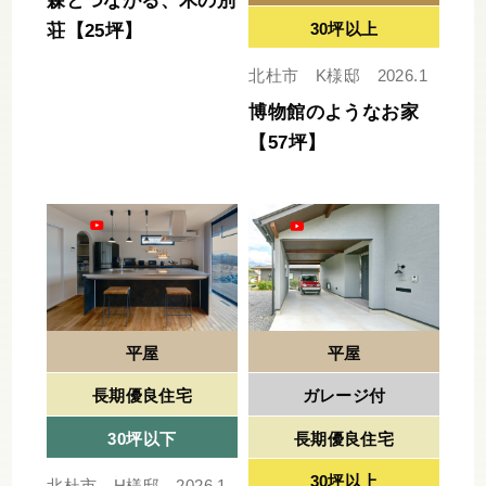
森とつながる、木の別
30坪以上
荘【25坪】
北杜市 K様邸 2026.1
博物館のようなお家
【57坪】
平屋
平屋
長期優良住宅
ガレージ付
30坪以下
長期優良住宅
30坪以上
北杜市 H様邸 2026.1