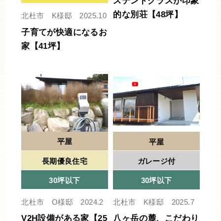
ステンドグラスが印象
的な別荘【48坪】
北杜市 K様邸 2025.10
子育てが快適になるお
家【41坪】
平屋
平屋
長期優良住宅
ガレージ付
30坪以下
30坪以下
北杜市 O様邸 2024.2
北杜市 K様邸 2025.7
V2H設備がある家【25
八ヶ岳の麓、こだわり