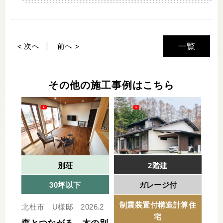
< 次へ
前へ >
一覧
その他の施工事例はこちら
別荘
2階建
30坪以下
ガレージ付
制震装置付構造計算住
北杜市 U様邸 2026.2
宅