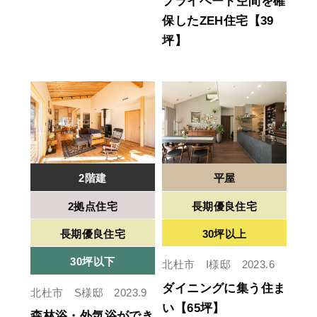
プライベート空間を確
保したZEH住宅【39
坪】
2階建
平屋
2拠点住宅
長期優良住宅
長期優良住宅
30坪以上
30坪以下
北杜市 I様邸 2023.6
ダイニングに集う住ま
北杜市 S様邸 2023.9
い【65坪】
森林浴・外気浴ができ