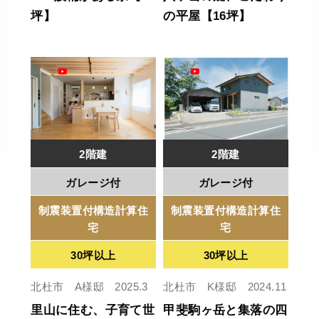
坪】
の平屋【16坪】
2階建
2階建
ガレージ付
ガレージ付
制震装置付構造計算住
制震装置付構造計算住
宅
宅
30坪以上
30坪以上
北杜市 A様邸 2025.3
北杜市 K様邸 2024.11
里山に住む、子育て世
甲斐駒ヶ岳と集落の四