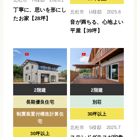
丁寧に、思いを形にし
北杜市 U様邸 2025.6
たお家【28坪】
音が満ちる、心地よい
平屋【39坪】
2階建
2階建
長期優良住宅
別荘
制震装置付構造計算住
30坪以上
宅
北杜市 S様邸 2025.7
30坪以上