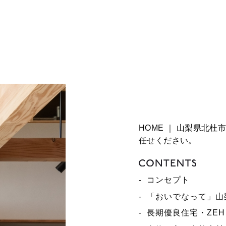
などとの間でなされたユーザーの個人情報を含む取引記録や，決済に関す
います。）などから収集することがあります。
ソフトウエア，購入した商品，閲覧したページや広告の履歴，検索した検
信状態，利用に際しての各種設定情報なども含みます），IPアドレス，ク
提携先のサービスを利用しまたはページを閲覧する際に収集します。
的）
とおりです。
利用状況の閲覧を行っていただくために，氏名，住所，連絡先，支払方法
HOME ｜ 山梨県北
表示する目的
任せください。
ールアドレスを利用する場合やユーザーに商品を送付したり必要に応じて
生年月日，住所，電話番号，銀行口座番号，クレジットカード番号，運転
コンセプト
れた商品名や数量，利用されたサービスの種類や期間，回数，請求金額，
「おいでなって」山
長期優良住宅・ZEH
にするために，当社に登録されている情報を入力画面に表示させたり，ユ