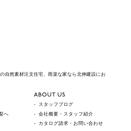
る情報を当社の提携先（情報提供元，広告主，広
索キーワード，利用日時，利用方法，利用環境
ッキー情報，位置情報，端末の個体識別情報など
などの登録情報，利用されたサービスや購入され
杜市の自然素材注文住宅、雨楽な家なら北伸建設にお
連絡したりするため，氏名や住所などの連絡先情
免許証番号，配達証明付き郵便の到達結果などの
スタッフブログ
氏名，住所，銀行口座番号やクレジットカード番
梨へ
会社概要・スタッフ紹介
カタログ請求・お問い合わせ
ーザーのご指示に基づいて他のサービスなど（提