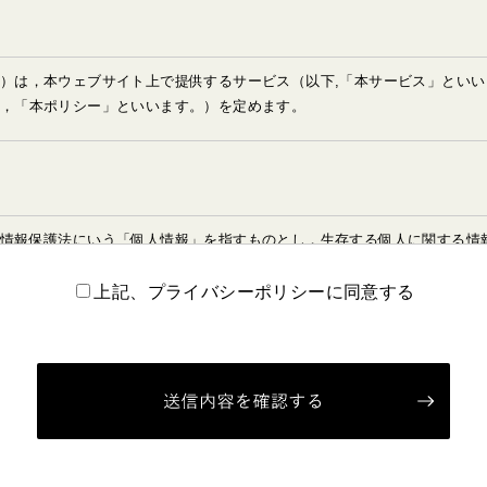
）は，本ウェブサイト上で提供するサービス（以下,「本サービス」とい
，「本ポリシー」といいます。）を定めます。
情報保護法にいう「個人情報」を指すものとし，生存する個人に関する情
り特定の個人を識別できる情報を指します。
報」とは，上記に定める「個人情報」以外のものをいい，ご利用いただい
上記、プライバシーポリシーに同意する
索キーワード，ご利用日時，ご利用の方法，ご利用環境，郵便番号や性別，
ます。
）
年月日，住所，電話番号，メールアドレス，銀行口座番号，クレジットカ