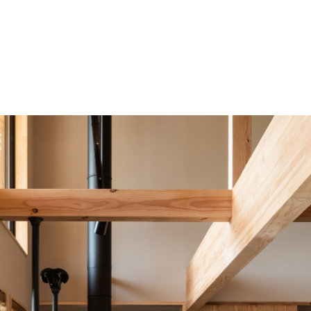
ねすることがあります。また，ユーザーと提携先
告配信先などを含みます。以下，｢提携先｣とい
当社は，ユーザーについて，利用したサービスや
（携帯端末を通じてご利用の場合の当該端末の通
の履歴情報および特性情報を，ユーザーが当社や
第３条（個人情報を収集・利用する目
当社が個人情報を収集・利用する目的は，以下の
（1）ユーザーに自分の登録情報の閲覧や修正，
た商品，およびそれらの代金などに関する情報を
（2）ユーザーにお知らせや連絡をするためにメ
報を利用する目的
（3）ユーザーの本人確認を行うために，氏名，
情報を利用する目的
（4）ユーザーに代金を請求するために，購入さ
号などの支払に関する情報などを利用する目的
（5）ユーザーが簡便にデータを入力できるよう