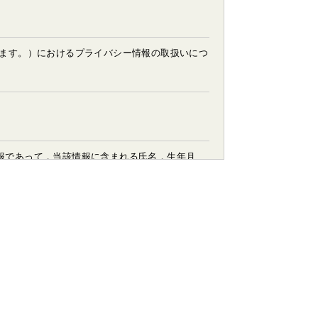
います。）におけるプライバシー情報の取扱いにつ
報であって，当該情報に含まれる氏名，生年月
たサービスやご購入いただいた商品，ご覧になっ
職業，年齢，ユーザーのIPアドレス，クッキー
ード番号，運転免許証番号などの個人情報をお尋