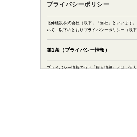
プライバシーポリシー
北伸建設株式会社（以下，「当社」といいます。
いて，以下のとおりプライバシーポリシー（以下
第1条（プライバシー情報）
プライバシー情報のうち「個人情報」とは，個人
日，住所，電話番号，連絡先その他の記述等によ
プライバシー情報のうち「履歴情報および特性情
たページや広告の履歴，ユーザーが検索された検
情報，位置情報，端末の個体識別情報などを指し
第２条（プライバシー情報の収集方法
当社は，ユーザーが利用登録をする際に氏名，生