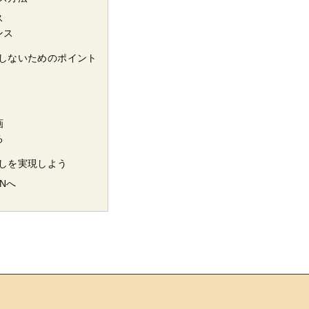
ス
ンス
しないためのポイント
画
る
しを実現しよう
INへ