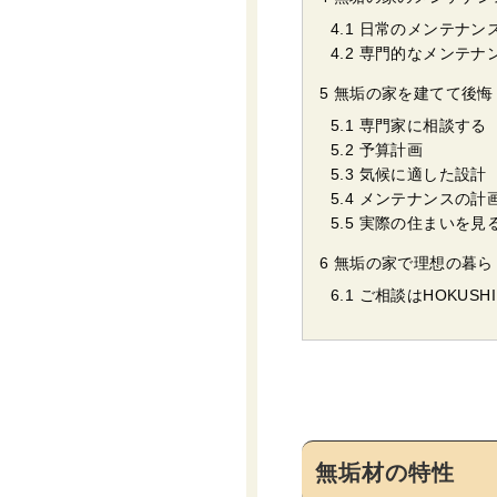
4.1
日常のメンテナン
4.2
専門的なメンテナ
5
無垢の家を建てて後悔
5.1
専門家に相談する
5.2
予算計画
5.3
気候に適した設計
5.4
メンテナンスの計
5.5
実際の住まいを見
6
無垢の家で理想の暮ら
6.1
ご相談はHOKUSH
無垢材の特性